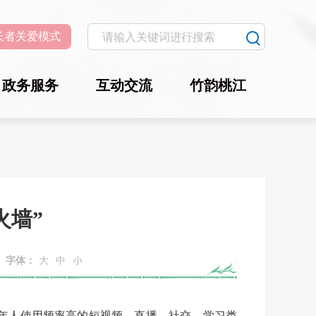
长者关爱模式
政务服务
互动交流
竹韵桃江
火墙”
字体：
大
中
小
未成年人使用频率高的短视频、直播、社交、学习类