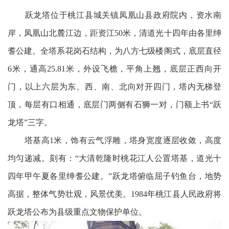
跃龙塔位于桃江县城关镇凤凰山县政府院内，资水南
岸，凤凰山北麓江边，距资江50米，清道光十四年由各里绅
耆公建。全塔系花岗石结构，为八方七级楼阁式，底层直径
6米，通高25.81米，外设飞檐，平角上翘，底层正西向开
门，以上六层为东、西、南、北向对开四门，塔内无梯登
顶，每层有口相通，底层门两侧有石狮一对，门额上书“跃
龙塔”三字。
塔基高1米，饰有云气浮雕，塔身宽度逐层收敛，高度
均匀递减。刻有：“大清乾隆时桃花江人公置塔基，道光十
四年甲午夏各里绅耆公建。”跃龙塔俯临屈子钓鱼台，地势
高据，整体气势壮观，风景优美。1984年桃江县人民政府将
跃龙塔公布为县级重点文物保护单位。