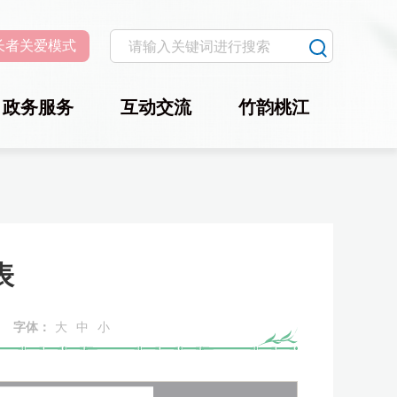
长者关爱模式
政务服务
互动交流
竹韵桃江
表
字体：
大
中
小