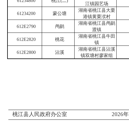
61234800
桃江
(
二
)
江镇园艺场
湖南省桃江县大栗
61234200
蒙公塘
港镇黄栗洑村
湖南省桃江县鸬鹚
612E2790
鸬鹚
渡镇
湖南省桃江县牛田
612E2820
桃花
镇
湖南省桃江县沾溪
612E2800
沾溪
镇双塘村廖家组
桃江县人民政府办公室
202
6
年