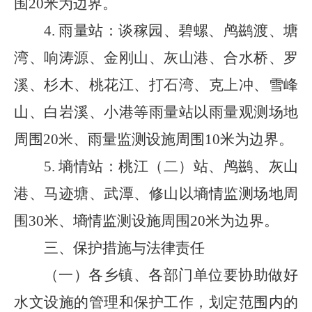
围
20
米为边界。
4.
雨量站：
谈稼园、碧螺、鸬鹚渡、塘
湾、响涛源、金刚山、灰山港、合水桥、罗
溪、杉木、桃花江、打石湾、克上冲、雪峰
山、白岩溪、小港等雨量站以雨量观测场地
周围
20
米、雨量监测设施周围
10
米为边界。
5.
墒情站：
桃江（二）站、鸬鹚、灰山
港、马迹塘、武潭、修山以墒情监测场地周
围
30
米、墒情监测设施周围
20
米为边界。
三、保护措施与法律责任
（一）各乡镇、各部门单位要协助做好
水文设施的管理和保护工作，划定范围内的