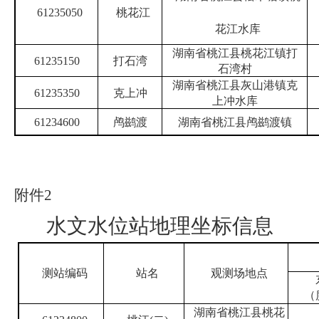
61235050
桃花江
花江水库
湖南省桃江县桃花江镇打
61235150
打石湾
石湾村
湖南省桃江县灰山港镇克
61235350
克上冲
上冲水库
61234600
鸬鹚渡
湖南省桃江县鸬鹚渡镇
附件
2
水文水位站地理坐标信息
测站编码
站名
观测场地点
（
湖南省桃江县桃花