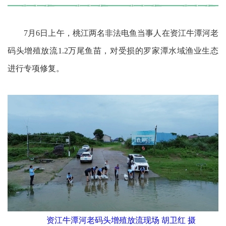
7月6日上午，桃江两名非法电鱼当事人在资江牛潭河老
码头增殖放流1.2万尾鱼苗，对受损的罗家潭水域渔业生态
进行专项修复。
资江牛潭河老码头增殖放流现场 胡卫红 摄