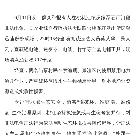
6月11日晚，群众举报有人在桃花江镇罗家潭石厂河段
非法电鱼。县农业综合行政执法大队联合桃花江派出所民警
迅速赶赴现场，23时15分当场抓获违法人员莫某华、吴某
云，查获锂电池、逆变器、电线、竹竿等全套电捕工具，现
场清点渔获物3.17千克。
经查，两名当事村民在禁渔期、禁渔区内使用禁用电力
渔具作业，严重破坏河段水生生物栖息环境，对本地渔业资
源造成实质性损害。
为严守水域生态安全，落实“谁破坏、谁赔偿、谁修
复”生态治理原则，桃江坚持执法惩戒与生态修复并行，对
非法电鱼违法行为依法启动生态环境损害赔偿程序，让违法
者主动承担生态修复责任，修复受损渔业资源，“处罚一