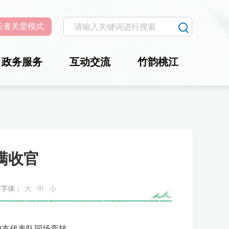
长者关爱模式
政务服务
互动交流
竹韵桃江
满收官
字体：
大
中
小
8支代表队同场竞技。